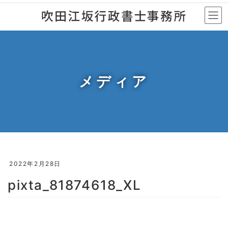
コ
ナ
ン
ビ
テ
ゲ
ン
ー
ツ
シ
へ
ョ
メディア
ス
ン
キ
に
ッ
移
プ
動
2022年2月28日
pixta_81874618_XL