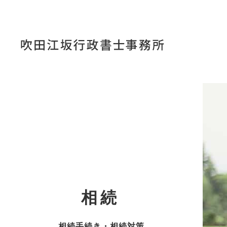
コ
ナ
ン
ビ
テ
ゲ
ン
ー
ツ
シ
へ
ョ
ス
ン
キ
に
ッ
移
プ
動
相続