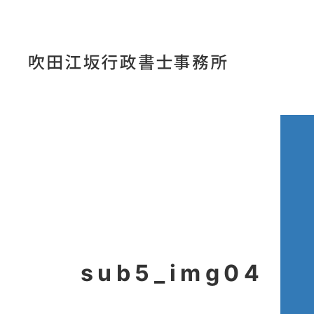
コ
ナ
ン
ビ
テ
ゲ
ン
ー
ツ
シ
へ
ョ
ス
ン
キ
に
ッ
移
プ
動
sub5_img04