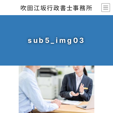
コ
ナ
ン
ビ
テ
ゲ
ン
ー
ツ
シ
へ
ョ
sub5_img03
ス
ン
キ
に
ッ
移
プ
動