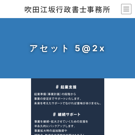
コ
ナ
ン
ビ
テ
ゲ
ン
ー
ツ
シ
へ
ョ
アセット 5@2x
ス
ン
キ
に
ッ
移
プ
動