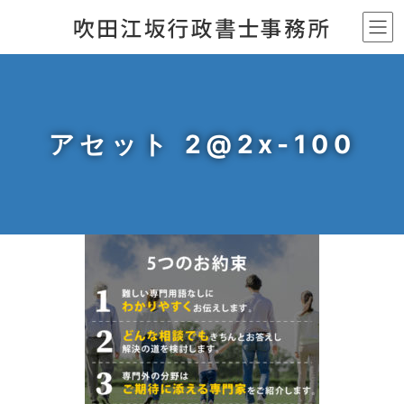
コ
ナ
ン
ビ
テ
ゲ
ン
ー
ツ
シ
へ
ョ
アセット 2@2x-100
ス
ン
キ
に
ッ
移
プ
動